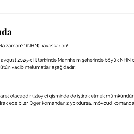
nda
Nə zaman?” (NHN) həvəskarları!
tün vacib məlumatlar aşağıdadır:
arət olacaqdır (izləyici qismində də iştirak etmək mümkündür)
ak edə bilər. Əgər komandanız yoxdursa, mövcud komandala