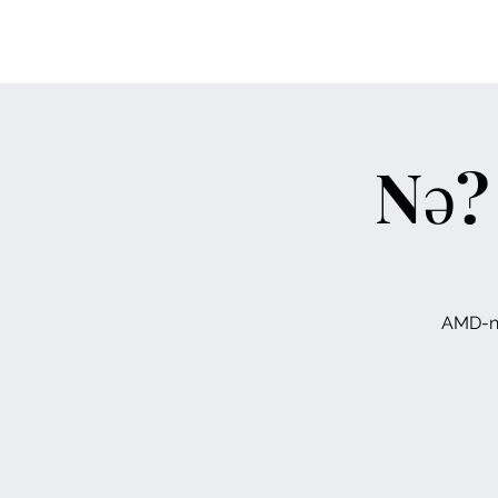
AMD e.V.
Aserbaidschanische
A
Mediziner in Deutschland
Nə?
AMD-nin