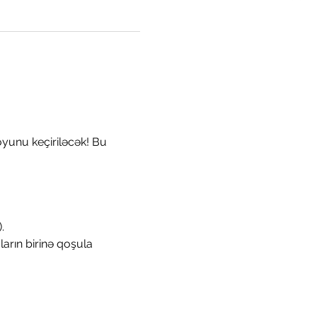
.
rın birinə qoşula 