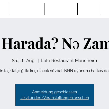
MD
Veranstaltungen
Mitgliedschaft
Projekte
Ga
 Harada? Nə Za
Sa., 16. Aug.
  |  
Lale Restaurant Mannheim
 təşkilatçılığı ilə keçiriləcək növbəti NHN oyununa hərkəs dəv
Anmeldung geschlossen
Jetzt andere Veranstaltungen ansehen