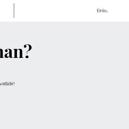
lerie
Kontakt
Einloggen
man?
ətlidir!