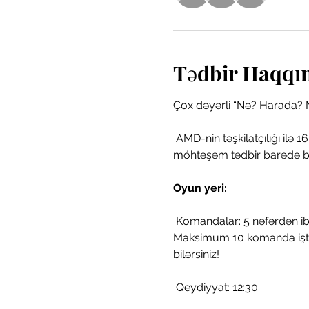
Tədbir Haqqı
Çox dəyərli “Nə? Harada? 
 AMD-nin təşkilatçılığı ilə 16 avqust 2025-ci il tarixində Mannheim şəhərində böyük NHN oyunu keçiriləcək! Bu 
möhtəşəm tədbir barədə bü
Oyun yeri:
 Komandalar: 5 nəfərdən ib
Maksimum 10 komanda iştir
bilərsiniz! 
 Qeydiyyat: 12:30