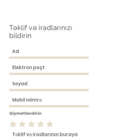
AMD e.V.
Almaniyada Azərbaycanlı
Tibb İşçiləri Birliyi
Təklif və iradlarınızı
bildirin
Qiymətləndirin